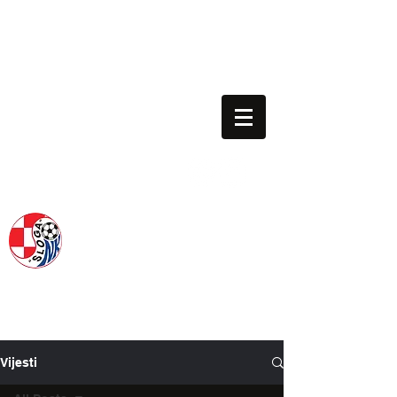
nk.sloga.gredelj@gmail.com
01/3013-063
Voditelj škole: 091/198-1130
NOGOMETNI KLUB SLOGA
SINCE 1954.
Vijesti