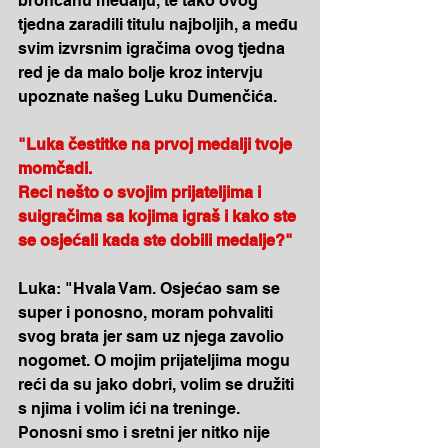
brončanu medalju, te tako ovog 
tjedna zaradili titulu najboljih, a među 
svim izvrsnim igračima ovog tjedna  
red je da malo bolje kroz intervju 
upoznate našeg Luku Dumenčića.
"Luka čestitke na prvoj medalji tvoje 
momčadi.
Reci nešto o svojim prijateljima i 
suigračima sa kojima igraš i kako ste 
se osjećali kada ste dobili medalje?"
Luka: "Hvala Vam. Osjećao sam se 
super i ponosno, moram pohvaliti 
svog brata jer sam uz njega zavolio 
nogomet. O mojim prijateljima mogu 
reći da su jako dobri, volim se družiti 
s njima i volim ići na treninge. 
Ponosni smo i sretni jer nitko nije 