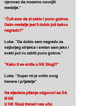
vjerovao da mozemo osvojiti 
medalje."
"Čuli smo da si zabio i puno golova. 
Osim medalje jesi li dobio još kakvu 
nagradu?"
Luka: "Da dobio sam nagradu za 
najboljeg strijelca i sretan sam jako i 
svaki put ću zabiti puno golova."
"Kako ti se sviđa u NK Slogi?"
Luka: "Super mi je volim svog 
trenera i prijatelje"
Na sljedeća pitanja odgovori sa DA 
ili NE
U NK Slogi treneri nas uče: