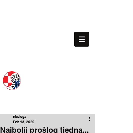
nk.sloga.gredelj@gmail.com
01/3013-063
Voditelj škole: 091/198-1130
NOGOMETNI KLUB SLOGA
SINCE 1954.
nksloga
Feb 18, 2020
Najbolji prošlog tjedna...