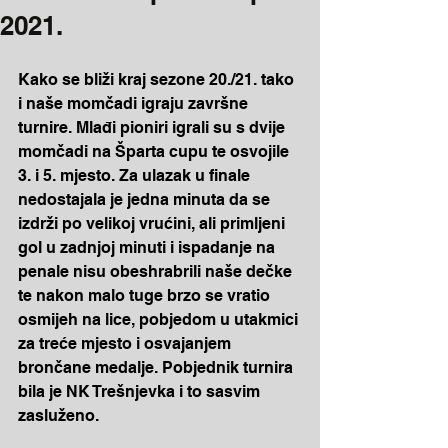
2021.
Kako se bliži kraj sezone 20./21. tako 
i naše momčadi igraju završne 
turnire. Mlađi pioniri igrali su s dvije 
momčadi na Šparta cupu te osvojile 
3. i 5. mjesto. Za ulazak u finale 
nedostajala je jedna minuta da se 
izdrži po velikoj vrućini, ali primljeni 
gol u zadnjoj minuti i ispadanje na 
penale nisu obeshrabrili naše dečke 
te nakon malo tuge brzo se vratio 
osmijeh na lice, pobjedom u utakmici 
za treće mjesto i osvajanjem 
brončane medalje. Pobjednik turnira 
bila je NK Trešnjevka i to sasvim 
zasluženo.