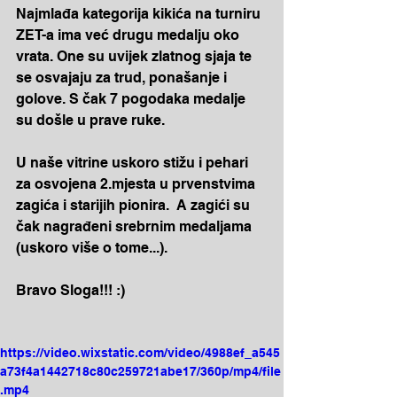
Najmlađa kategorija kikića na turniru 
ZET-a ima već drugu medalju oko 
vrata. One su uvijek zlatnog sjaja te 
se osvajaju za trud, ponašanje i 
golove. S čak 7 pogodaka medalje 
su došle u prave ruke.
U naše vitrine uskoro stižu i pehari 
za osvojena 2.mjesta u prvenstvima 
zagića i starijih pionira.  A zagići su 
čak nagrađeni srebrnim medaljama 
(uskoro više o tome...).
Bravo Sloga!!! :)
https://video.wixstatic.com/video/4988ef_a545
a73f4a1442718c80c259721abe17/360p/mp4/file
.mp4