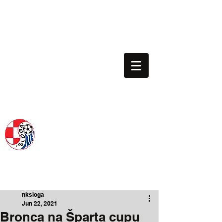
nk.sloga.gredelj@gmail.com
01/3013-063
Voditelj škole: 091/198-1130
NOGOMETNI KLUB SLOGA
SINCE 1954.
nksloga
Jun 22, 2021
Bronca na Šparta cupu