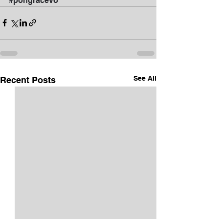
#pongračevo
See All
Recent Posts