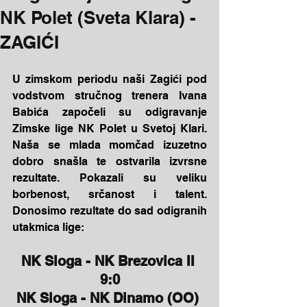
NK Polet (Sveta Klara) -
ZAGIĆI
U zimskom periodu naši Zagići pod 
vodstvom stručnog trenera Ivana 
Babića započeli su odigravanje 
Zimske lige NK Polet u Svetoj Klari. 
Naša se mlada momčad izuzetno 
dobro snašla te ostvarila izvrsne 
rezultate. Pokazali su veliku 
borbenost, srčanost i talent. 
Donosimo rezultate do sad odigranih 
utakmica lige:
NK Sloga - NK Brezovica II 
9:0
NK Sloga - NK Dinamo (OO) 