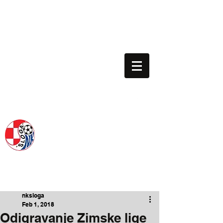
nk.sloga.gredelj@gmail.com
01/3013-063
Voditelj škole: 091/198-1130
NOGOMETNI KLUB SLOGA
SINCE 1954.
nksloga
Feb 1, 2018
Odigravanje Zimske lige