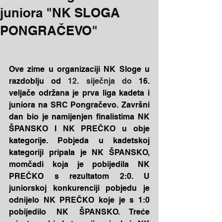
juniora "NK SLOGA
PONGRAČEVO"
Ove zime u organizaciji NK Sloge u 
razdoblju od
12. siječnja do
 16. 
veljače održana je prva liga kadeta i 
juniora na SRC Pongračevo. Završni 
dan bio je namijenjen finalistima NK 
ŠPANSKO I NK PREČKO u obje 
kategorije. Pobjeda u kadetskoj 
kategoriji pripala je NK ŠPANSKO, 
momčadi koja je pobijedila NK 
PREČKO s rezultatom 2:0. U 
juniorskoj konkurenciji pobjedu je 
odnijelo NK PREČKO koje je s 1:0 
pobijedilo NK ŠPANSKO. Treće 