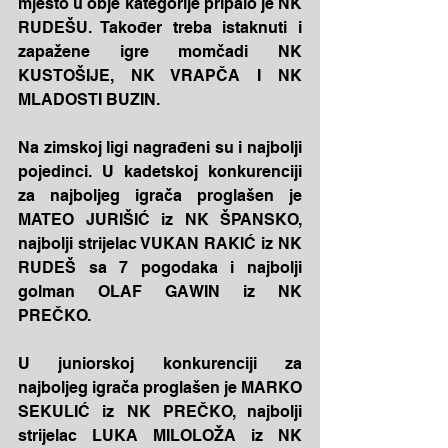
mjesto u obje kategorije pripalo je NK 
RUDEŠU. Također treba istaknuti i 
zapažene igre momčadi NK 
KUSTOŠIJE, NK VRAPČA I NK 
MLADOSTI BUZIN.
Na zimskoj ligi nagrađeni su i najbolji 
pojedinci. U kadetskoj konkurenciji 
za najboljeg igrača proglašen je 
MATEO JURIŠIĆ iz NK ŠPANSKO, 
najbolji strijelac VUKAN RAKIĆ iz NK 
RUDEŠ sa 7 pogodaka i najbolji 
golman OLAF GAWIN iz NK 
PREČKO.
U juniorskoj konkurenciji za 
najboljeg igrača proglašen je MARKO 
SEKULIĆ iz NK PREČKO, najbolji 
strijelac LUKA MILOLOŽA iz NK 