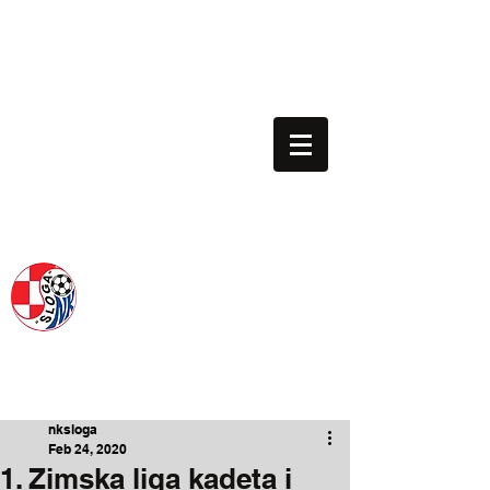
nk.sloga.gredelj@gmail.com
01/3013-063
Voditelj škole: 091/198-1130
NOGOMETNI KLUB SLOGA
SINCE 1954.
nksloga
Feb 24, 2020
1. Zimska liga kadeta i